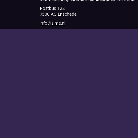
Postbus 122
7500 AC Enschede
info@slme.nl