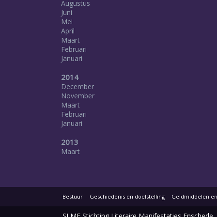
Augustus
Juni
Mei
April
Maart
Februari
Januari
2014
December
November
Maart
Februari
Januari
2013
Maart
Bestuur
Geschiedenis en doelstelling
Geldmiddelen en 
SLME Stichting Literaire Manifestaties Enschede